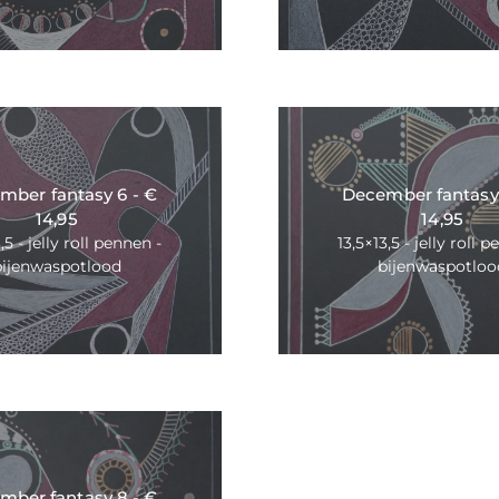
mber fantasy 6 - €
December fantasy 
14,95
14,95
,5 - jelly roll pennen -
13,5×13,5 - jelly roll 
bijenwaspotlood
bijenwaspotloo
mber fantasy 8 - €