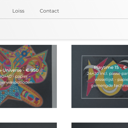
Loiss
Contact
Playtime 15 - €
-Universe - € 950
24×30 incl. passe pa
40×40 - papier -
wissellijst - papie
ijenwaspotloden
gemengde techni