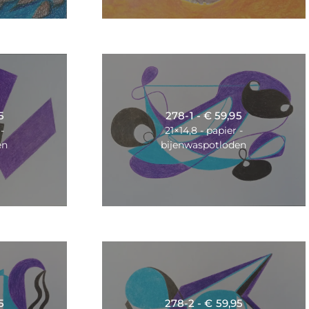
5
278-1 - € 59,95
-
21×14,8 - papier -
en
bijenwaspotloden
5
278-2 - € 59,95