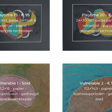
aytime 19 - € 95
Playtime 20 - €
incl. passe partout &
24×30 incl. passe pa
ssellijst - papier -
wissellijst - papie
engde technieken
gemengde techni
lnerable 1 - Sold
Vulnerable 2 - € 
11,2×16 - papier -
11,5×14,9 - papier
aspotloden - gedroogd
bijenwaspotloden - g
averbloemblaadje
blad