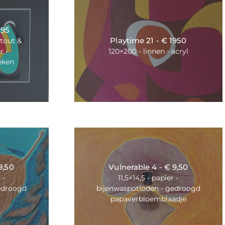
 95
Playtime 21 - € 1950
rtout &
r -
120×200 - linnen - acryl
eken
9,50
Vulnerable 4 - € 9,50
 -
11,5×14,5 - papier -
edroogd
bijenwaspotloden - gedroogd
papaverbloemblaadje