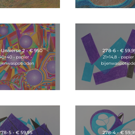
Universe 2 - € 950
278-6 - € 59,9
40×40 - papier -
21×14,8 - papier 
ijenwaspotloden
bijenwaspotlod
278-5 - € 59,95
278-4 - € 59,9