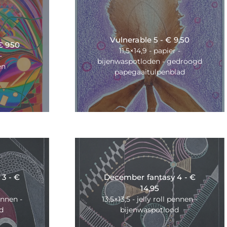
Vulnerable 5 - € 9,50
€ 950
11,5×14,9 - papier -
-
bijenwaspotloden - gedroogd
en
papegaaitulpenblad
3 - €
December fantasy 4 - €
14,95
pennen -
13,5×13,5 - jelly roll pennen -
d
bijenwaspotlood