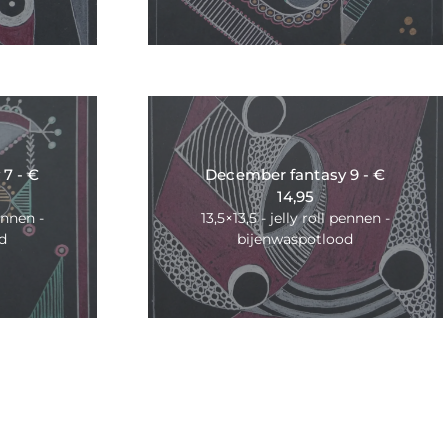
7 - €
December fantasy 9 - €
14,95
pennen -
13,5×13,5 - jelly roll pennen -
d
bijenwaspotlood