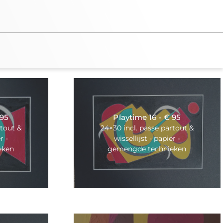
 95
Playtime 16 - € 95
rtout &
24×30 incl. passe partout &
r -
wissellijst - papier -
eken
gemengde technieken