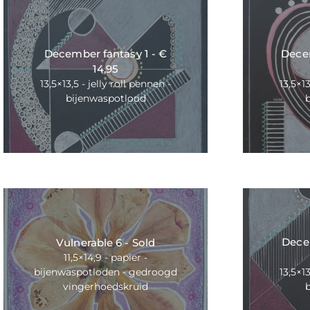
December fantasy 1 - €
Dece
14,95
13,5×13,5 - jelly roll pennen -
13,5×13
bijenwaspotlood
Decem
Vulnerable 6 - Sold
11,5×14,9 - papier -
bijenwaspotloden - gedroogd
13,5×13
vingerhoedskruid