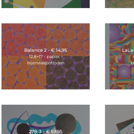
Balance 2 - € 14,95
LaLa-
12,8×17 - papier -
bijenwaspotloden
b
278-3 - € 59,95