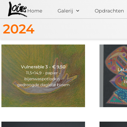
Home
Galerij
Opdrachten
2024
Vulnerable 3 - € 9,50
LaLa
11,5×14,9 - papier -
bijenwaspotloden -
b
gedroogde daglelie bloem