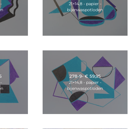
-
21×14,8 - papier -
en
bijenwaspotloden
5
278-9- € 59,95
-
21×14,8 - papier -
en
bijenwaspotloden