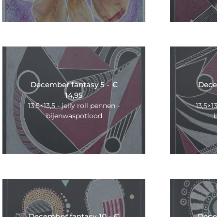
December fantasy 5 - €
Dece
14,95
13,5×13,5 - jelly roll pennen -
13,5×13
bijenwaspotlood
December fantasy 10 - €
Dece