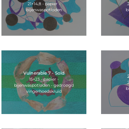
21×14,8 - papier -
bijenwaspotloden
b
Vulnerable 7 - Sold
15×23 - papier -
bijenwaspotloden - gedroogd
b
vingerhoedskruid