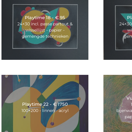
Playtime 18 - € 95
Pl
24×30 incl. passe partout &
24×30 
wissellijst - papier -
wi
gemengde technieken
gem
Vu
Playtime 22 - € 1750
100×200 - linnen - acryl
bijenw
pap