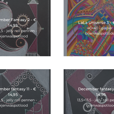
mber Fantasy 2 - €
LaLa Universe 3 - 
14,95
40×40 - papier 
,5 - jelly roll pennen -
bijenwaspotlod
bijenwaspotlood
ber fantasy 11 - €
December fantasy 
14,95
14,95
,5 - jelly roll pennen -
13,5×13,5 - jelly roll 
bijenwaspotlood
bijenwaspotloo